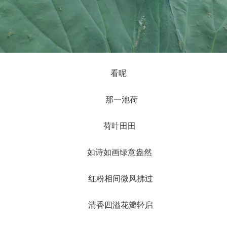
看呢
那一池荷
荷叶田田
如诗如画绿意盎然
红粉相间微风拂过
清香四溢花瓣轻启