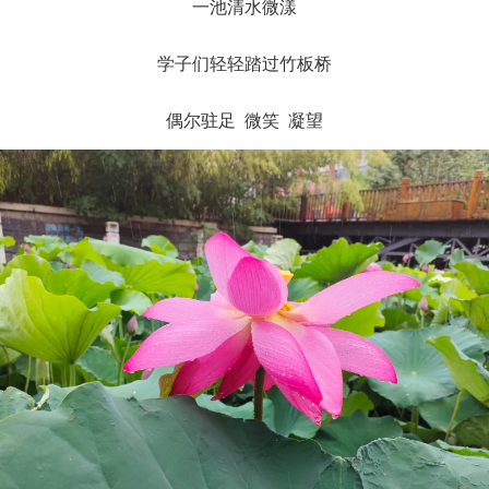
一池清水微漾
学子们轻轻踏过竹板桥
偶尔驻足 微笑 凝望